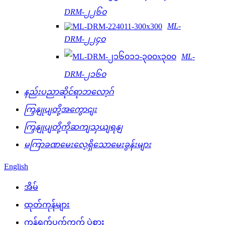
DRM-၂၂၆၀
ML-
DRM-၂၂၄၀
ML-
DRM-၂၁၆၀
နည်းပညာဆိုင်ရာဘလော့ဂ်
ကြှနျုပျတို့အကွောငျး
ကြှနျုပျတို့ကိုဆကျသှယျရနျ
မကြာခဏမေးလေ့ရှိသောမေးခွန်းများ
English
အိမ်
ထုတ်ကုန်များ
ကွန်ရက်ပက်ကက် ပွဲစား