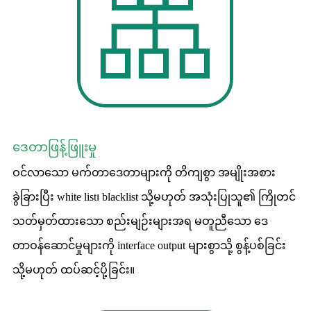
ဒေတာဖြန့်ဖြူးမှု
ဝင်လာသော မက်တာဒေတာများကို တိကျစွာ အမျိုးအစား
ခွဲခြားပြီး white list၊ blacklist သို့မဟုတ် အသုံးပြုသူ၏ ကြိုတင်
သတ်မှတ်ထားသော စည်းမျဉ်းများအရ မတူညီသော ဒေ
တာဝန်ဆောင်မှုများကို interface output များစွာသို့ စွန့်ပစ်ခြင်း
သို့မဟုတ် ထပ်ဆင့်ပို့ခြင်း။