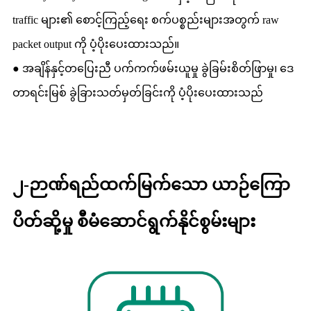
traffic များ၏ စောင့်ကြည့်ရေး စက်ပစ္စည်းများအတွက် raw
packet output ကို ပံ့ပိုးပေးထားသည်။
● အချိန်နှင့်တပြေးညီ ပက်ကက်ဖမ်းယူမှု ခွဲခြမ်းစိတ်ဖြာမှု၊ ဒေ
တာရင်းမြစ် ခွဲခြားသတ်မှတ်ခြင်းကို ပံ့ပိုးပေးထားသည်
၂-ဉာဏ်ရည်ထက်မြက်သော ယာဉ်ကြော
ပိတ်ဆို့မှု စီမံဆောင်ရွက်နိုင်စွမ်းများ