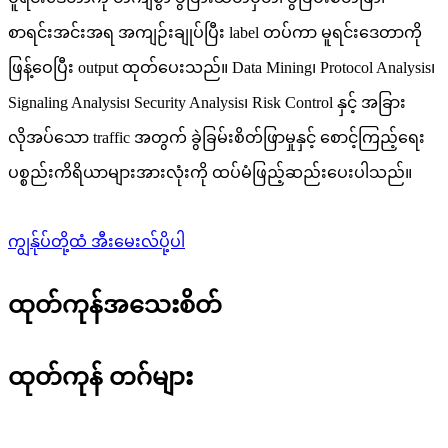
စာရင်းအင်းအရ အကျဉ်းချုပ်ပြီး label တပ်ကာ မူရင်းဒေတာကို
ဖြန့်ဝေပြီး output ထုတ်ပေးသည်။ Data Mining၊ Protocol Analysis၊
Signaling Analysis၊ Security Analysis၊ Risk Control နှင့် အခြား
လိုအပ်သော traffic အတွက် ခွဲခြမ်းစိတ်ဖြာမှုနှင့် စောင့်ကြည့်ရေး
ပစ္စည်းကိရိယာများအားလုံးကို ထပ်မံဖြည့်ဆည်းပေးပါသည်။
ကျွန်ုပ်တို့ထံ အီးမေးလ်ပို့ပါ
ထုတ်ကုန်အသေးစိတ်
ထုတ်ကုန် တဂ်များ