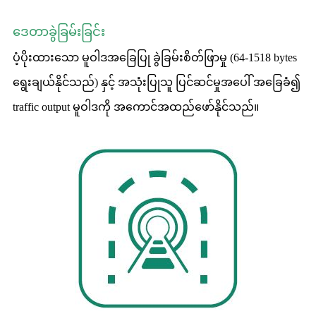
ဒေတာခွဲခြမ်းခြင်း
ပံ့ပိုးထားသော မူဝါဒအခြေပြု ခွဲခြမ်းစိတ်ဖြာမှု (64-1518 bytes
ရွေးချယ်နိုင်သည်) နှင့် အသုံးပြုသူ ပြင်ဆင်မှုအပေါ် အခြေခံ၍
traffic output မူဝါဒကို အကောင်အထည်ဖော်နိုင်သည်။