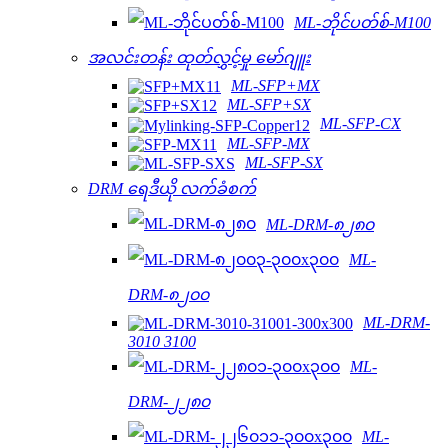
ML-ဘိုင်ပတ်စ်-M100
အလင်းတန်း ထုတ်လွှင့်မှု မော်ဂျူး
ML-SFP+MX
ML-SFP+SX
ML-SFP-CX
ML-SFP-MX
ML-SFP-SX
DRM ရေဒီယို လက်ခံစက်
ML-DRM-၈၂၈၀
ML-
DRM-၈၂၀၀
ML-DRM-
3010 3100
ML-
DRM-၂၂၈၀
ML-