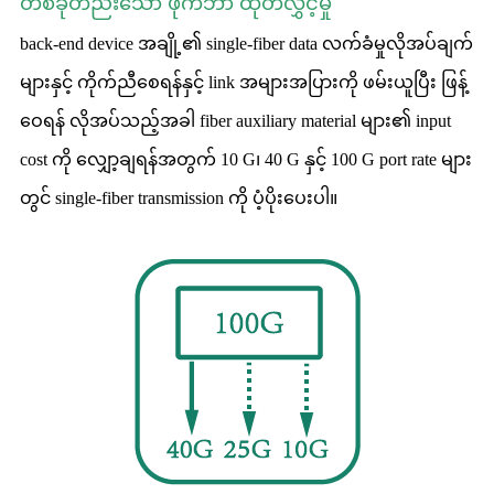
တစ်ခုတည်းသော ဖိုက်ဘာ ထုတ်လွှင့်မှု
back-end device အချို့၏ single-fiber data လက်ခံမှုလိုအပ်ချက်
များနှင့် ကိုက်ညီစေရန်နှင့် link အများအပြားကို ဖမ်းယူပြီး ဖြန့်
ဝေရန် လိုအပ်သည့်အခါ fiber auxiliary material များ၏ input
cost ကို လျှော့ချရန်အတွက် 10 G၊ 40 G နှင့် 100 G port rate များ
တွင် single-fiber transmission ကို ပံ့ပိုးပေးပါ။