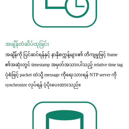
အချိန်တံဆိပ်ထုခြင်း
အချိန်ကို ပြင်ဆင်ရန်နှင့် နာနိုစက္ကန့်များ၏ တိကျမှုဖြင့် frame
၏အဆုံးတွင် timestamp အမှတ်အသားပါသည့် relative time tag
ပုံစံဖြင့် packet ထဲသို့ message ကိုရေးသားရန် NTP server ကို
synchronize လုပ်ရန် ပံ့ပိုးပေးထားသည်။