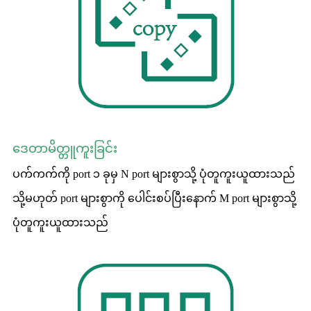
ဒေတာမိတ္တူကူးခြင်း
ပက်ကက်ကို port ၁ ခုမှ N port များစွာသို့ ပုံတူကူးယူထားသည်
သို့မဟုတ် port များစွာကို ပေါင်းစပ်ပြီးနောက် M port များစွာသို့
ပုံတူကူးယူထားသည်