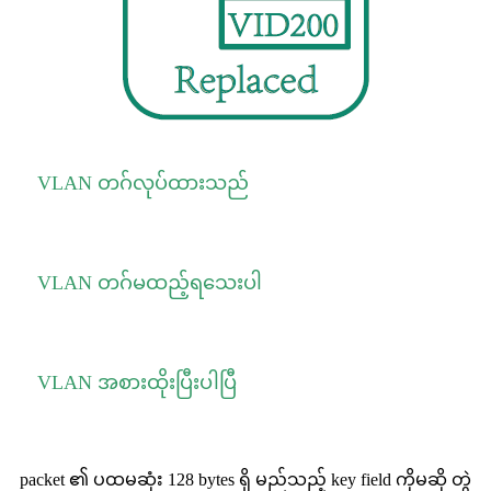
VLAN တဂ်လုပ်ထားသည်
VLAN တဂ်မထည့်ရသေးပါ
VLAN အစားထိုးပြီးပါပြီ
packet ၏ ပထမဆုံး 128 bytes ရှိ မည်သည့် key field ကိုမဆို တွဲ