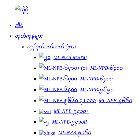
အိမ်
ထုတ်ကုန်များ
ကွန်ရက်ပက်ကက် ပွဲစား
ML-NPB-M2000
ML-NPB-၆၄၁၀+
ML-NPB-၆၄၀၀
ML-NPB-၅၆၉၀
ML-NPB-၅၆၆၀
ML-NPB-၅၄၁၀+
ML-NPB-၅၄၁၀II
ML-NPB-၅၀၆၀