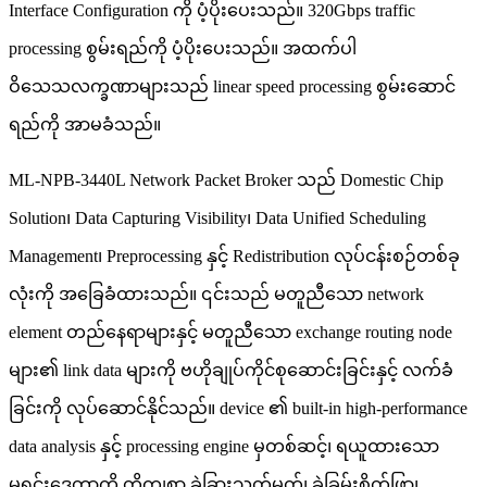
Interface Configuration ကို ပံ့ပိုးပေးသည်။ 320Gbps traffic
processing စွမ်းရည်ကို ပံ့ပိုးပေးသည်။ အထက်ပါ
ဝိသေသလက္ခဏာများသည် linear speed processing စွမ်းဆောင်
ရည်ကို အာမခံသည်။
ML-NPB-3440L Network Packet Broker သည် Domestic Chip
Solution၊ Data Capturing Visibility၊ Data Unified Scheduling
Management၊ Preprocessing နှင့် Redistribution လုပ်ငန်းစဉ်တစ်ခု
လုံးကို အခြေခံထားသည်။ ၎င်းသည် မတူညီသော network
element တည်နေရာများနှင့် မတူညီသော exchange routing node
များ၏ link data များကို ဗဟိုချုပ်ကိုင်စုဆောင်းခြင်းနှင့် လက်ခံ
ခြင်းကို လုပ်ဆောင်နိုင်သည်။ device ၏ built-in high-performance
data analysis နှင့် processing engine မှတစ်ဆင့်၊ ရယူထားသော
မူရင်းဒေတာကို တိကျစွာ ခွဲခြားသတ်မှတ်၊ ခွဲခြမ်းစိတ်ဖြာ၊