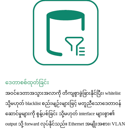
ဒေတာစစ်ထုတ်ခြင်း
အဝင်ဒေတာအသွားအလာကို တိကျစွာခွဲခြားနိုင်ပြီး၊ whitelist
သို့မဟုတ် blacklist စည်းမျဉ်းများဖြင့် မတူညီသောဒေတာဝန်
ဆောင်မှုများကို စွန့်ပစ်ခြင်း သို့မဟုတ် interface များစွာ၏
output သို့ forward လုပ်နိုင်သည်။ Ethernet အမျိုးအစား၊ VLAN