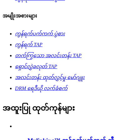
အမျိုးအစားများ
ကွန်ရက်ပက်ကက် ပွဲစား
ကွန်ရက် TAP
တက်ကြွသော အလင်းတန်း TAP
ရှောင်လွှဲခလုတ် TAP
အလင်းတန်း ထုတ်လွှင့်မှု မော်ဂျူး
DRM ရေဒီယို လက်ခံစက်
အထူးပြု ထုတ်ကုန်များ