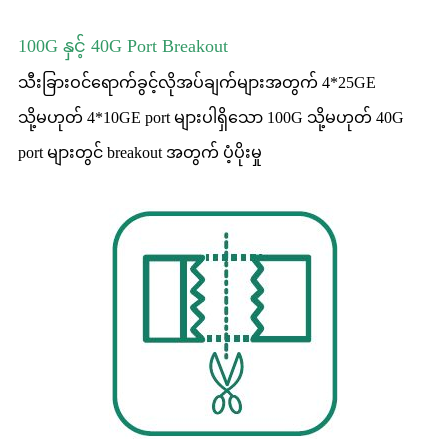
100G နှင့် 40G Port Breakout
သီးခြားဝင်ရောက်ခွင့်လိုအပ်ချက်များအတွက် 4*25GE
သို့မဟုတ် 4*10GE port များပါရှိသော 100G သို့မဟုတ် 40G
port များတွင် breakout အတွက် ပံ့ပိုးမှု