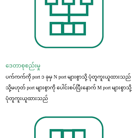
ဒေတာစုစည်းမှု
ပက်ကက်ကို port ၁ ခုမှ N port များစွာသို့ ပုံတူကူးယူထားသည်
သို့မဟုတ် port များစွာကို ပေါင်းစပ်ပြီးနောက် M port များစွာသို့
ပုံတူကူးယူထားသည်