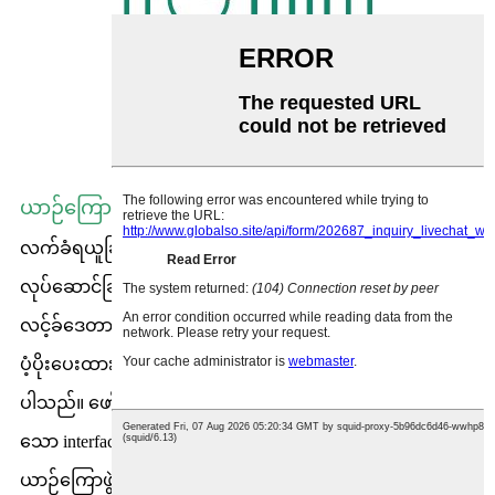
ယာဉ်ကြောပိတ်ဆို့မှု မြင်နိုင်စွမ်း
လက်ခံရယူခြင်းနှင့် ဖမ်းယူခြင်း၊ ခွဲခြားသတ်မှတ်ခြင်းနှင့်
လုပ်ဆောင်ခြင်း၊ အချိန်ဇယားဆွဲခြင်းနှင့် စီမံခန့်ခွဲခြင်းမှစ၍
လင့်ခ်ဒေတာစီးဆင်းမှု မြင်နိုင်စွမ်း၏ လုပ်ငန်းစဉ်တစ်ခုလုံးကို
ပံ့ပိုးပေးထားပြီး အထွက်ဖြန့်ဝေမှုကိုလည်း လုပ်ဆောင်နိုင်
ပါသည်။ ဖော်ရွေသော အပြန်အလှန်အကျိုးသက်ရောက်မှုရှိ
သော interface မှတစ်ဆင့် မမြင်ရသော ဒေတာအချက်ပြမှုကို
ယာဉ်ကြောဖွဲ့စည်းမှုဖွဲ့စည်းပုံ၊ ကွန်ရက်ယာဉ်ကြောဖြန့်ဖြူးမှု၊