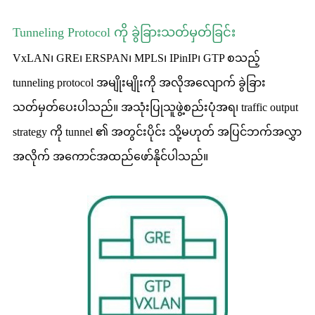
Tunneling Protocol ကို ခွဲခြားသတ်မှတ်ခြင်း
VxLAN၊ GRE၊ ERSPAN၊ MPLS၊ IPinIP၊ GTP စသည့်
tunneling protocol အမျိုးမျိုးကို အလိုအလျောက် ခွဲခြား
သတ်မှတ်ပေးပါသည်။ အသုံးပြုသူဖွဲ့စည်းပုံအရ၊ traffic output
strategy ကို tunnel ၏ အတွင်းပိုင်း သို့မဟုတ် အပြင်ဘက်အလွှာ
အလိုက် အကောင်အထည်ဖော်နိုင်ပါသည်။