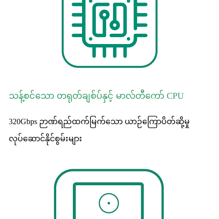
သန့်စင်သော တရုတ်ချစ်ပ်နှင့် မာလ်တီကော် CPU
320Gbps ဉာဏ်ရည်ထက်မြက်သော ယာဉ်ကြောပိတ်ဆို့မှု
လုပ်ဆောင်နိုင်စွမ်းများ