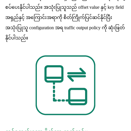
စပ်ပေးနိုင်ပါသည်။ အသုံးပြုသူသည် offset value နှင့် key field
အရှည်နှင့် အကြောင်းအရာကို စိတ်ကြိုက်ပြင်ဆင်နိုင်ပြီး
အသုံးပြုသူ configuration အရ traffic output policy ကို ဆုံးဖြတ်
နိုင်ပါသည်။