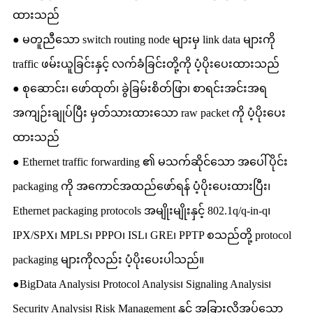
ထားသည်
● မတူညီသော switch routing node များမှ link data များကို
traffic ဖမ်းယူခြင်းနှင့် လက်ခံခြင်းတို့ကို ပံ့ပိုးပေးထားသည်
● စုဆောင်း၊ ဖော်ထုတ်၊ ခွဲခြမ်းစိတ်ဖြာ၊ စာရင်းအင်းအရ
အကျဉ်းချုပ်ပြီး မှတ်သားထားသော raw packet ကို ပံ့ပိုးပေး
ထားသည်
● Ethernet traffic forwarding ၏ မသက်ဆိုင်သော အပေါ်ပိုင်း
packaging ကို အကောင်အထည်ဖော်ရန် ပံ့ပိုးပေးထားပြီး၊
Ethernet packaging protocols အမျိုးမျိုးနှင့် 802.1q/q-in-q၊
IPX/SPX၊ MPLS၊ PPPO၊ ISL၊ GRE၊ PPTP စသည်တို့ protocol
packaging များကိုလည်း ပံ့ပိုးပေးပါသည်။
●BigData Analysis၊ Protocol Analysis၊ Signaling Analysis၊
Security Analysis၊ Risk Management နှင့် အခြားလိုအပ်သော