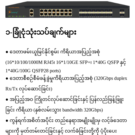
၁-ခြုံငုံသုံးသပ်ချက်များ
● ဒေတာဖမ်းယူမြင်နိုင်စွမ်း ကိရိယာအပြည့်အစုံ
(16*10/100/1000M RJ45၊ 16*1/10GE SFP+၊ 1*40G QSFP နှင့်
1*40G/100G QSFP28 ports)
● ဒေတာစီစဉ်စီမံခန့်ခွဲမှုကိရိယာအပြည့်အစုံ (320Gbps duplex
Rx/Tx လုပ်ဆောင်ခြင်း)
● အပြည့်အဝ ကြိုတင်လုပ်ဆောင်ခြင်းနှင့် ပြန်လည်ဖြန့်ဖြူး
ခြင်း ကိရိယာ (နှစ်လမ်းသွား bandwidth 320Gbps)
● ကွန်ရက်အစိတ်အပိုင်း တည်နေရာအမျိုးမျိုးမှ လင့်ခ်ဒေတာ
များကို မှတ်တမ်းတင်ခြင်းနှင့် လက်ခံခြင်းတို့ကို ပံ့ပိုးပေး