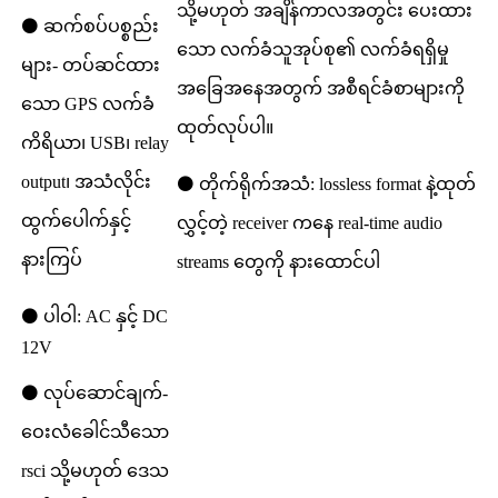
သို့မဟုတ် အချိန်ကာလအတွင်း ပေးထား
⚫ ဆက်စပ်ပစ္စည်း
သော လက်ခံသူအုပ်စု၏ လက်ခံရရှိမှု
များ- တပ်ဆင်ထား
အခြေအနေအတွက် အစီရင်ခံစာများကို
သော GPS လက်ခံ
ထုတ်လုပ်ပါ။
ကိရိယာ၊ USB၊ relay
output၊ အသံလိုင်း
⚫ တိုက်ရိုက်အသံ: lossless format နဲ့ထုတ်
ထွက်ပေါက်နှင့်
လွှင့်တဲ့ receiver ကနေ real-time audio
နားကြပ်
streams တွေကို နားထောင်ပါ
⚫ ပါဝါ: AC နှင့် DC
12V
⚫ လုပ်ဆောင်ချက်-
ဝေးလံခေါင်သီသော
rsci သို့မဟုတ် ဒေသ