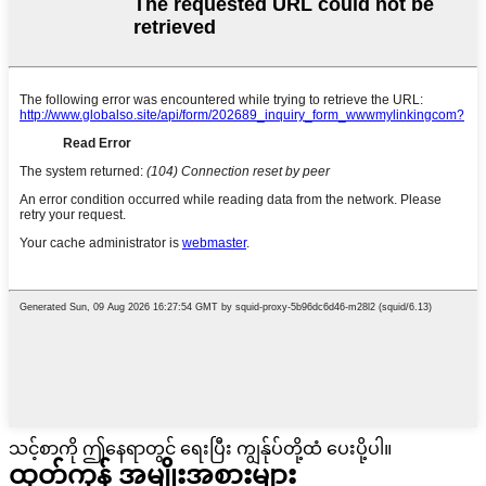
သင့်စာကို ဤနေရာတွင် ရေးပြီး ကျွန်ုပ်တို့ထံ ပေးပို့ပါ။
ထုတ်ကုန် အမျိုးအစားများ