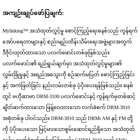
အကျဉ်းချုပ်ဖော်ပြချက်:
Mylinking™ အသံထုတ်လွှင့်မှု စောင့်ကြည့်ရေးစနစ်သည် ကွန်ရက်
အော်ပရေတာများနှင့် စည်းမျဉ်းထိန်းသိမ်းရေးအဖွဲ့များအတွက်
ဒီဇိုင်းထုတ်ထားသော ပလက်ဖောင်းတစ်ခုဖြစ်သည်။
ပလက်ဖောင်း၏ ရည်ရွယ်ချက်မှာ အသံထုတ်လွှင့်မှုများ၏
လွှမ်းခြုံမှုနှင့် အရည်အသွေးကို စဉ်ဆက်မပြတ် စောင့်ကြည့်ခြင်း
နှင့် အကဲဖြတ်ခြင်း နည်းလမ်းတစ်ခု ပံ့ပိုးပေးရန်ဖြစ်သည်။ စနစ်
တွင် ဗဟိုဆာဗာ DRM-3100 ပလက်ဖောင်းနှင့် ကွန်ရက်မှတစ်ဆင့်
ချိတ်ဆက်ထားသော ဖြန့်ဝေထားသော လက်ခံစက် DRM-3010
အစုံတစ်ခု ပါဝင်သည်။ DRM-3010 သည် DRM၊ AM နှင့် FM တို့
ကို ပံ့ပိုးပေးသော မြင့်မားသောစွမ်းဆောင်ရည်ရှိသော အသံထုတ်