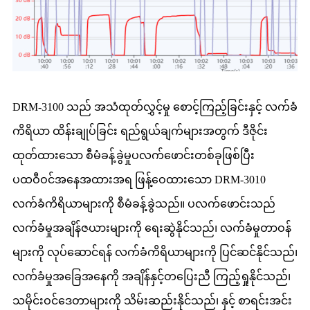
DRM-3100 သည် အသံထုတ်လွှင့်မှု စောင့်ကြည့်ခြင်းနှင့် လက်ခံ
ကိရိယာ ထိန်းချုပ်ခြင်း ရည်ရွယ်ချက်များအတွက် ဒီဇိုင်း
ထုတ်ထားသော စီမံခန့်ခွဲမှုပလက်ဖောင်းတစ်ခုဖြစ်ပြီး
ပထဝီဝင်အနေအထားအရ ဖြန့်ဝေထားသော DRM-3010
လက်ခံကိရိယာများကို စီမံခန့်ခွဲသည်။ ပလက်ဖောင်းသည်
လက်ခံမှုအချိန်ဇယားများကို ရေးဆွဲနိုင်သည်၊ လက်ခံမှုတာဝန်
များကို လုပ်ဆောင်ရန် လက်ခံကိရိယာများကို ပြင်ဆင်နိုင်သည်၊
လက်ခံမှုအခြေအနေကို အချိန်နှင့်တပြေးညီ ကြည့်ရှုနိုင်သည်၊
သမိုင်းဝင်ဒေတာများကို သိမ်းဆည်းနိုင်သည်၊ နှင့် စာရင်းအင်း