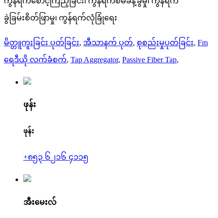
ကွန်ရက်စောင့်ကြည့်ခြင်း၊ ကွန်ရက်စီမံခန့်ခွဲမှု၊ ကွန်ရက်
ခွဲခြမ်းစိတ်ဖြာမှု၊ ကွန်ရက်လုံခြုံရေး
မိတ္တူကူးခြင်း ပုတ်ခြင်း
,
အီသာနက် ပုတ်
,
စုစည်းမှုပုတ်ခြင်း
,
Fm
ရေဒီယို လက်ခံစက်
,
Tap Aggregator
,
Passive Fiber Tap
,
ဖုန်း
ဖုန်း
+၈၅၃ ၆၂၁၆ ၄၁၁၅
အီးမေးလ်