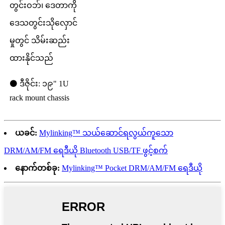
တွင်းဝဘ်၊ ဒေတာကို
ဒေသတွင်းသိုလှောင်
မှုတွင် သိမ်းဆည်း
ထားနိုင်သည်
⚫ ဒီဇိုင်း: ၁၉" 1U
rack mount chassis
ယခင်:
Mylinking™ သယ်ဆောင်ရလွယ်ကူသော
DRM/AM/FM ရေဒီယို Bluetooth USB/TF ဖွင့်စက်
နောက်တစ်ခု:
Mylinking™ Pocket DRM/AM/FM ရေဒီယို