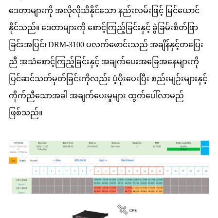
ဒေတာများကို အလိုလိုသိနိုင်သော နည်းလမ်းဖြင့် မြင်ယောင်
နိုင်သည်။ ဒေတာများကို စောင့်ကြည့်ခြင်းနှင့် ခွဲခြမ်းစိတ်ဖြာ
ခြင်းအပြင်၊ DRM-3100 ပလက်ဖောင်းသည် အချိန်နှင့်တပြေး
ညီ အသံစောင့်ကြည့်ခြင်းနှင့် အချက်ပေးအခြေအနေများကို
ပြင်ဆင်သတ်မှတ်ခြင်းကိုလည်း ပံ့ပိုးပေးပြီး စည်းမျဉ်းများနှင့်
ကိုက်ညီသောအခါ အချက်ပေးမှုများ ထွက်ပေါ်လာမည်
ဖြစ်သည်။