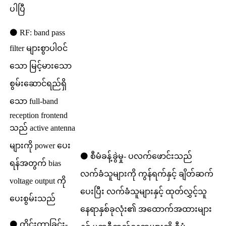
ပါပြီ
⚫ RF: band pass
filter များစွာပါဝင်
သော မြင့်မားသော
စွမ်းဆောင်ရည်ရှိ
သော full-band
reception frontend
သည် active antenna
များကို power ပေး
⚫ စီမံခန့်ခွဲမှု- ပလက်ဖောင်းသည်
ရန်အတွက် bias
လက်ခံသူများကို ကွန်ရက်နှင့် ချိတ်ဆက်
voltage output ကို
ပေးပြီး လက်ခံသူများနှင့် ထုတ်လွှင့်သူ
ပေးစွမ်းသည်
နေရာနှစ်ခုလုံး၏ အထောက်အထားများ
⚫ တိုင်းတာခြင်း-