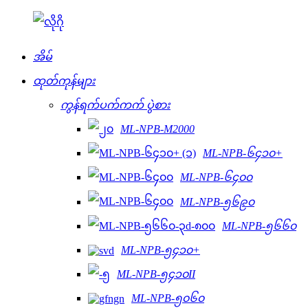
အိမ်
ထုတ်ကုန်များ
ကွန်ရက်ပက်ကက် ပွဲစား
ML-NPB-M2000
ML-NPB-၆၄၁၀+
ML-NPB-၆၄၀၀
ML-NPB-၅၆၉၀
ML-NPB-၅၆၆၀
ML-NPB-၅၄၁၀+
ML-NPB-၅၄၁၀II
ML-NPB-၅၀၆၀