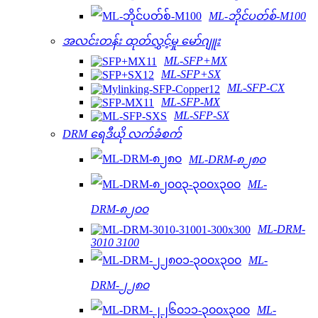
ML-ဘိုင်ပတ်စ်-M100
အလင်းတန်း ထုတ်လွှင့်မှု မော်ဂျူး
ML-SFP+MX
ML-SFP+SX
ML-SFP-CX
ML-SFP-MX
ML-SFP-SX
DRM ရေဒီယို လက်ခံစက်
ML-DRM-၈၂၈၀
ML-
DRM-၈၂၀၀
ML-DRM-
3010 3100
ML-
DRM-၂၂၈၀
ML-