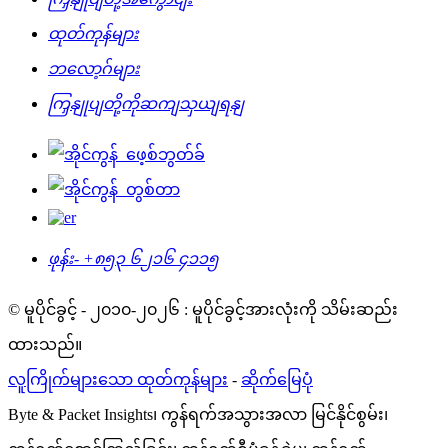
ထုတ်ကုန်များ
ဘလော့ဂ်များ
ကြှနျုပျတို့ကိုဆကျသှယျရနျ
ဖုန်း-
+၈၅၃ ၆၂၁၆ ၄၁၁၅
© မူပိုင်ခွင့် - ၂၀၁၀-၂၀၂၆ : မူပိုင်ခွင့်အားလုံးကို သိမ်းဆည်း
ထားသည်။
လူကြိုက်များသော ထုတ်ကုန်များ
-
ဆိုက်မြေပုံ
Byte & Packet Insights၊ ကွန်ရက်အသွားအလာ မြင်နိုင်စွမ်း၊