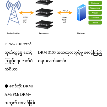
DRM-3010 အသံ
ထုတ်လွှင့်မှု စောင့်
DRM-3100 အသံထုတ်လွှင့်မှု စောင့်ကြည့်
ကြည့်ရေး လက်ခံ
ရေးပလက်ဖောင်း
ကိရိယာ
⚫ ရေဒီယို: DRM၊
AM၊ FM၊ DRM+
အတွက် အသင့်ဖြစ်