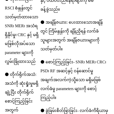
နှင့် ပထဝီတည်နေရာများကို စီမံ
RSCI စံနှုန်းတွင်
ခန့်ခွဲသည်။
သတ်မှတ်ထားသော
⚫ အချိန်ဇယား: ပေးထားသောအချိန်
SNR၊ MER၊ အသံရ
တွင် ကြိမ်နှုန်းကို ချိန်ညှိရန် လက်ခံ
ရှိနိုင်မှု၊ CRC နှင့် မရှိ
သူများအတွက် အချိန်ဇယားများကို
မဖြစ်လိုအပ်သော
သတ်မှတ်ပါ။
parameter များကို
လွှမ်းခြုံထားသည်
⚫ စောင့်ကြည့်ခြင်း- SNR၊ MER၊ CRC၊
PSD၊ RF အဆင့်နှင့် ဝန်ဆောင်မှု
⚫ တိုက်ရိုက်အသံ:
အချက်အလက်ကဲ့သို့သော မရှိမဖြစ်
အသံကို ဆုံးရှုံးမှုမရှိ
လက်ခံမှု parameters များကို စောင့်
ချုံ့ပြီး တိုက်ရိုက်
ကြည့်ပါ။
စောင့်ကြည့်ခြင်း
အတွက်
⚫ ခွဲခြမ်းစိတ်ဖြာခြင်း- လက်ခံကိရိယာမှ