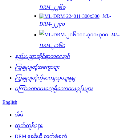
DRM-၂၂၆၀
ML-
DRM-၂၂၄၀
ML-
DRM-၂၁၆၀
နည်းပညာဆိုင်ရာဘလော့ဂ်
ကြှနျုပျတို့အကွောငျး
ကြှနျုပျတို့ကိုဆကျသှယျရနျ
မကြာခဏမေးလေ့ရှိသောမေးခွန်းများ
English
အိမ်
ထုတ်ကုန်များ
DRM ရေဒီယို လက်ခံစက်