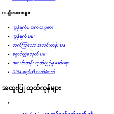
အမျိုးအစားများ
ကွန်ရက်ပက်ကက် ပွဲစား
ကွန်ရက် TAP
တက်ကြွသော အလင်းတန်း TAP
ရှောင်လွှဲခလုတ် TAP
အလင်းတန်း ထုတ်လွှင့်မှု မော်ဂျူး
DRM ရေဒီယို လက်ခံစက်
အထူးပြု ထုတ်ကုန်များ