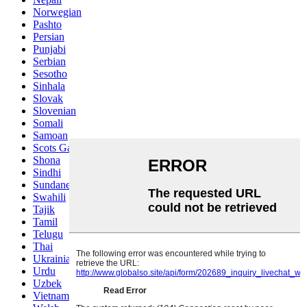
Norwegian
Pashto
Persian
Punjabi
Serbian
Sesotho
Sinhala
Slovak
Slovenian
Somali
Samoan
Scots Gaelic
Shona
Sindhi
Sundanese
Swahili
Tajik
Tamil
Telugu
Thai
Ukrainian
Urdu
Uzbek
Vietnamese