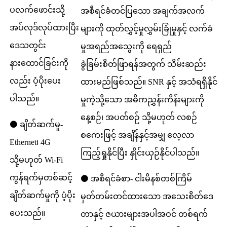
ပလက်ဖောင်းသို့
အစီရင်ခံတင်ပြသော အချက်အလက်
အပ်လုဒ်လုပ်ထားပြီး
များကို ထုတ်လွှင့်မှုလွှမ်းခြုံမှုနှင့် လက်ခံ
ဒေသတွင်း
မှုအရည်အသွေးကို ရေရှည်
နားထောင်ခြင်းကို
ခွဲခြမ်းစိတ်ဖြာရန်အတွက် သိမ်းဆည်း
လည်း ပံ့ပိုးပေး
ထားမည်ဖြစ်သည်။ SNR နှင့် အသံရရှိနိုင်
ပါသည်။
မှုကဲ့သို့သော အဓိကညွှန်းကိန်းများကို
နေ့စဉ်၊ အပတ်စဉ် သို့မဟုတ် လစဉ်
⚫ ချိတ်ဆက်မှု-
စကေးဖြင့် အချိန်နှင့်အမျှ လေ့လာ
Ethernet၊ 4G
ကြည့်ရှုနိုင်ပြီး နှိုင်းယှဉ်နိုင်ပါသည်။
သို့မဟုတ် Wi-Fi
ကွန်ရက်မှတစ်ဆင့်
⚫ အစီရင်ခံစာ- ငါးမိနစ်တစ်ကြိမ်
ချိတ်ဆက်မှုကို ပံ့ပိုး
မှတ်တမ်းတင်ထားသော အသေးစိတ်ဒေ
ပေးသည်။
တာနှင့် ဇယားများအပါအဝင် တစ်ရက်