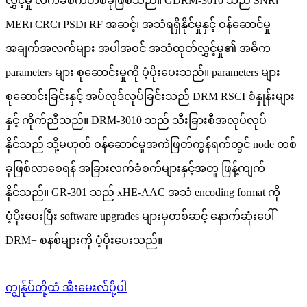
လွှင့်မှု လက်ခံစက်တစ်ခုဖြစ်သည်။ GDRM-3010 သည် SNR၊
MER၊ CRC၊ PSD၊ RF အဆင့်၊ အသံရရှိနိုင်မှုနှင့် ဝန်ဆောင်မှု
အချက်အလက်များ အပါအဝင် အသံထုတ်လွှင့်မှု၏ အဓိက
parameters များ စုဆောင်းမှုကို ပံ့ပိုးပေးသည်။ parameters များ
စုဆောင်းခြင်းနှင့် အပ်လုဒ်လုပ်ခြင်းသည် DRM RSCI စံနှုန်းများ
နှင့် ကိုက်ညီသည်။ DRM-3010 သည် သီးခြားစီအလုပ်လုပ်
နိုင်သည် သို့မဟုတ် ဝန်ဆောင်မှုအကဲဖြတ်ကွန်ရက်တွင် node တစ်
ခုဖြစ်လာစေရန် အခြားလက်ခံစက်များနှင့်အတူ ဖြန့်ကျက်
နိုင်သည်။ GR-301 သည် xHE-AAC အသံ encoding format ကို
ပံ့ပိုးပေးပြီး software upgrades များမှတစ်ဆင့် နောက်ဆုံးပေါ်
DRM+ စနစ်များကို ပံ့ပိုးပေးသည်။
ကျွန်ုပ်တို့ထံ အီးမေးလ်ပို့ပါ